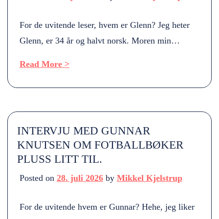
For de uvitende leser, hvem er Glenn? Jeg heter
Glenn, er 34 år og halvt norsk. Moren min
kommer fra Måløy, så jeg har alltid hatt et ekstra
Read More >
øye til spillere derfra. Erik Flataker, Börre
Stenslid og Peter Orry Larsen hadde selvfølgelig
gjort seg i en Elfsborg-drakt. Jeg mener fortsatt at
Freia lager bedre sjokolade […]
INTERVJU MED GUNNAR
KNUTSEN OM FOTBALLBØKER
PLUSS LITT TIL.
Posted on
28. juli 2026
by
Mikkel Kjelstrup
For de uvitende hvem er Gunnar? Hehe, jeg liker