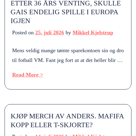
ETTER 36 ÅRS VENTING, SKULLE
GAIS ENDELIG SPILLE I EUROPA
IGJEN
Posted on
25. juli 2026
by
Mikkel Kjelstrup
Mens veldig mange tømte sparekontoen sin og dro
til fotball VM. Fant jeg fort ut at det heller blir en
tur til Gøteborg igjen for å se GAIS. Sist gang var
Read More >
oktober 2024 i 50 årsgave. Allerede 27.juni
skulle jeg få sett GAIS, da de spilte treningskamp
i Strømstad mot Vålerenga. Hvordan skulle man
løse […]
KJØP MERCH AV ANDERS. MAFIFA
KOPP ELLER T-SKJORTE?