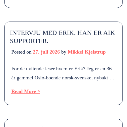
förflutet inom musiken som arrangör. Startade
musikscenen Pustervik 2012. Bor i centrala
Göteborg. Hvordan fikk du det kallenavnet? Som
INTERVJU MED ERIK. HAN ER AIK
rödhårig får man en massa smeknamn och 1981
SUPPORTER.
frågade en kompis […]
Posted on
27. juli 2026
by
Mikkel Kjelstrup
For de uvitende leser hvem er Erik? Jeg er en 36
år gammel Oslo-boende norsk-svenske, nybakt far
til en gutt på ett år, og et menneske som
Read More >
konsekvent engasjerer seg litt for mye i det jeg er
glad i. Født og oppvokst i Västerort i Stockholm.
Så skilte mor og far seg, og moder’n dro […]