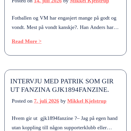
Posted on
14. juli 2026
by
Mikkel Kjelstrup
Fotballen og VM har engasjert mange på godt og
vondt. Mest på vondt kanskje?. Han Anders har
børstet støv av Mafifa logo fra 2011 eller når den
Read More >
ble laget. Du kan få kjøpt t-skjorte eller en kopp
med samme logo. Viktig at man står opp for dette
her. Eventuelt overskudd går forskning av ALS
som […]
INTERVJU MED PATRIK SOM GIR
UT FANZINA GJK1894FANZINE.
Posted on
7. juli 2026
by
Mikkel Kjelstrup
Hvem gir ut gjk1894fanzine ?– Jag på egen hand
utan koppling till någon supporterklubb eller