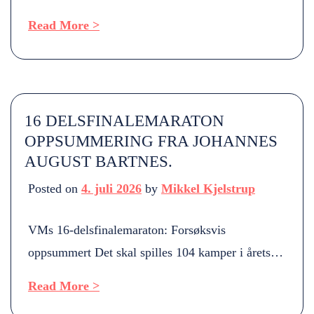
annan organisation. Hvordan kom man på dette
Read More >
navnet, når man skulle lage en fanzine? – De
gamla fanzinen hade ofta obskyra namn som
medvetet var obegripliga för utomstående. Så är
det också med GJK, ett internskämt. De flesta
16 DELSFINALEMARATON
gaisare som […]
OPPSUMMERING FRA JOHANNES
AUGUST BARTNES.
Posted on
4. juli 2026
by
Mikkel Kjelstrup
VMs 16-delsfinalemaraton: Forsøksvis
oppsummert Det skal spilles 104 kamper i årets
VM, og nå er det «bare» 16 igjen. EVD har
Read More >
begrensede redaksjonelle ressurser og å følgelig