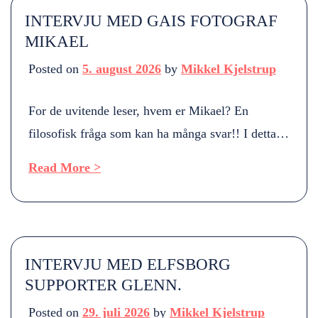
annet Stian Bøe, Allan Tharaldsen […]
INTERVJU MED GAIS FOTOGRAF
MIKAEL
Posted on
5. august 2026
by
Mikkel Kjelstrup
For de uvitende leser, hvem er Mikael? En
filosofisk fråga som kan ha många svar!! I detta
sammanhanget är väl Mikael en GAIS-fotograf
Read More >
som hängt runt laget och supportrar sista 10 åren!
Sedan finns det många andra Mikael! Ditt forhold
til GAIS?. Kun som fotograf eller er du GAIS
supporter? I grund och botten är […]
INTERVJU MED ELFSBORG
SUPPORTER GLENN.
Posted on
29. juli 2026
by
Mikkel Kjelstrup