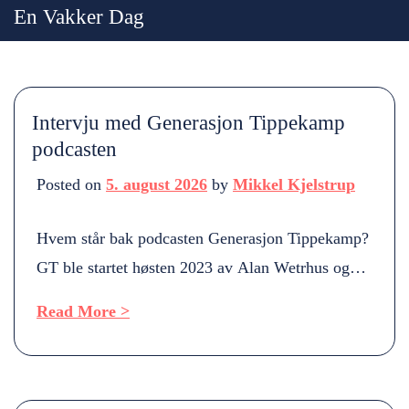
Skip
En Vakker Dag
to
content
Intervju med Generasjon Tippekamp
podcasten
Posted on
5. august 2026
by
Mikkel Kjelstrup
Hvem står bak podcasten Generasjon Tippekamp?
GT ble startet høsten 2023 av Alan Wetrhus og
Lars Erling Næss. Bildetekst: Lars Erling Næss
Read More >
(Venstre), Alan Wetrhus & John Tuflått på Loftus
Road I ettertid har vi fått med oss John Tuflått og
flere andre er ofte med som faste gjester, blant